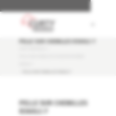
Panneau de gestion des cookies
PELLE SUR CHENILLES R360LC-7
CURTY MATÉRIELS
/
PELLE SUR CHENILLES OCCASION HYUNDAI
R360LC-7
/
PELLE SUR CHENILLES R360LC-7
PELLE SUR CHENILLES
R360LC-7