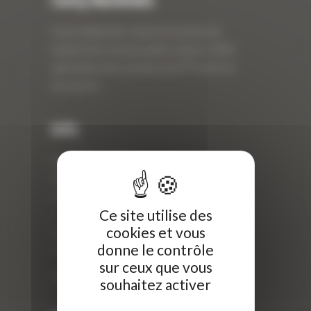
Curty Matériels
Curty Matériels, vente et location de
matériel de travaux publics depuis 1983,
spécialiste des produits de BTP neufs et
d’occasion.
Info
Curty Matériels
40 Rue Roger Salengro,
69 740 Genas, France
Ce site utilise des
//
cookies et vous
ZI Arbin
donne le contrôle
73 800 Montmélian
sur ceux que vous
Téléphone : 04 78 90 57 00
souhaitez activer