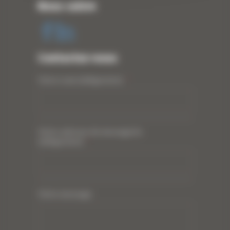
Nous suivre
Contactez-nous
Votre nom (obligatoire)
*
Votre adresse de messagerie
(obligatoire)
*
Votre message