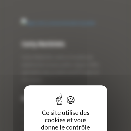
Curty Matériels
Curty Matériels, vente et location de
matériel de travaux publics depuis 1983,
spécialiste des produits de BTP neufs et
d’occasion.
Info
Curty Matériels
Ce site utilise des
cookies et vous
40 Rue Roger Salengro,
donne le contrôle
69 740 Genas, France