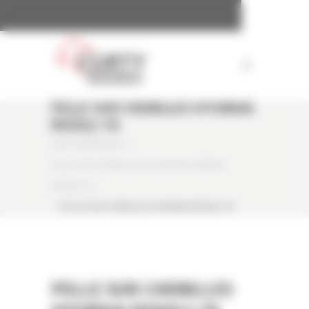
Panneau de gestion des cookies
PELLE SUR CHENILLES HYUNDAI
R500LC-7A
CURTY MATÉRIELS
/
PELLE SUR CHENILLES OCCASION HYUNDAI
R500LC-7A
/
PELLE SUR CHENILLES HYUNDAI R500LC-7A
PELLE SUR CHENILLES