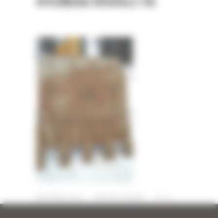
HYUNDAI R500LC-7A
28 MARS 2022
PAR
ERIC ALVAREZ
0