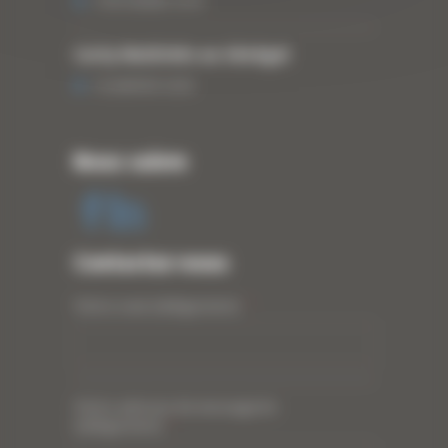
3 DÉCEMBRE 2019
Curty Matériels au Sénégal
13 JANVIER 2020
Nous suivre
Contactez-nous
Votre nom (obligatoire)
*
Votre adresse de messagerie
(obligatoire)
*