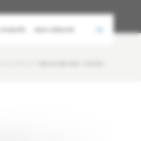
ACTUALITÉS
NOUS CONTACTER
EW HOLLAND E265B
/
NEW HOLLAND E265B – OCCASION