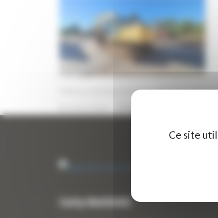
Pelle sur chenilles d’occasion NEW HOLLAND E
7 JUILLET 2026
PAR
ERIC ALVAREZ
0
Ce site ut
Curty Matériels