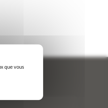
ux que vous
ontactez-nous
tre nom (obligatoire)
*