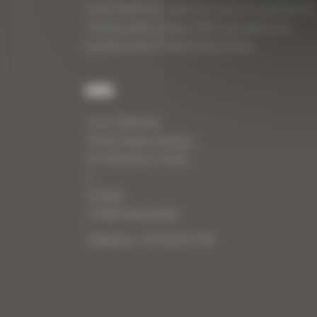
Curty Matériels, vente et location de matériel de
travaux publics depuis 1983, spécialiste des
produits de BTP neufs et d’occasion.
Info
Curty Matériels
40 Rue Roger Salengro,
69 740 Genas, France
//
ZI Arbin
73 800 Montmélian
Téléphone : 04 78 90 57 00