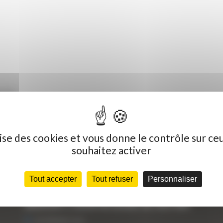
265B
ilise des cookies et vous donne le contrôle sur ce
souhaitez activer
Dernières actualités
C
Tout accepter
Tout refuser
Personnaliser
« Nous achetons avant tout du Curty
Vo
Matériels », David Hernandez de chez DBS
25 FÉVRIER 2021