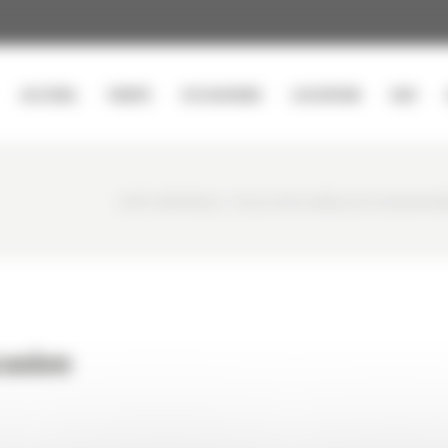
ACCUEIL
VENTE
OCCASIONS
LOCATION
SAV
CURTY MATÉRIELS
/
PELLE SUR CHENILLES OCCASION N
casion