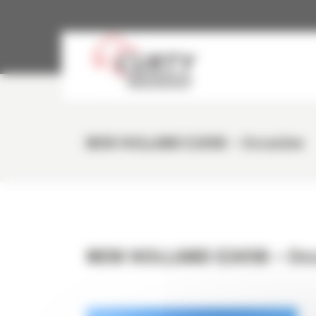
Panneau de gestion des cookies
NEW HOLLAND E265B – Occasion
NEW HOLLAND E265B – Oc