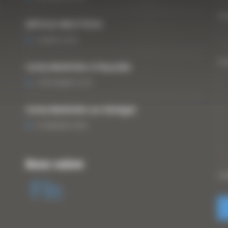
Vo
ARTICLE WESTTECH
6 MARS 2018
Vo
Curty Matériels à Paysalia
3 DÉCEMBRE 2019
Curty Matériels au Sénégal
13 JANVIER 2020
Nous suivre
CA