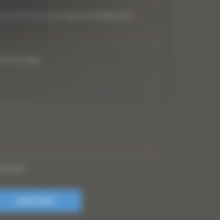
tre adresse de messagerie (obligatoire)
*
tre message
PTCHA