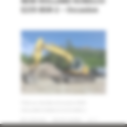
NEW HOLLAND KOBELCO
E235 BSR-2 – Occasion
Pelle sur chenilles d’occasion NEW
HOLLAND KOBELCO E235 BSR-2
23 JUIN 2026
PAR
ERIC ALVAREZ
0