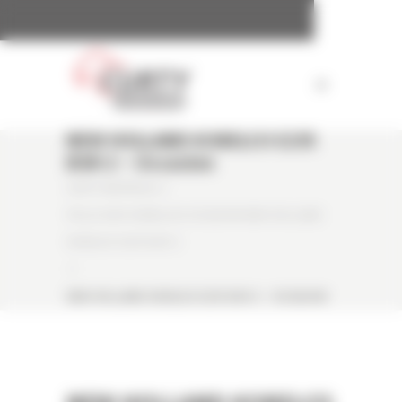
Panneau de gestion des cookies
NEW HOLLAND KOBELCO E235
BSR-2 – Occasion
CURTY MATÉRIELS
/
PELLE SUR CHENILLES OCCASION NEW HOLLAND
KOBELCO E235 BSR-2
/
NEW HOLLAND KOBELCO E235 BSR-2 – OCCASION