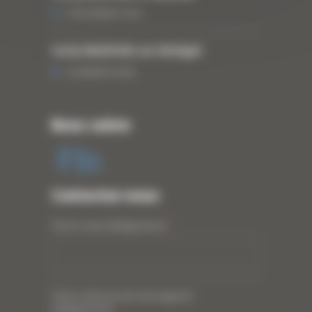
3 DÉCEMBRE 2019
Curty Matériels au Sénégal
13 JANVIER 2020
Nous suivre
Contactez-nous
Votre nom (obligatoire)
*
Votre adresse de messagerie
(obligatoire)
*