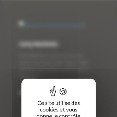
Curty Matériels
Curty Matériels, vente et location de
matériel de travaux publics depuis 1983,
spécialiste des produits de BTP neufs et
d’occasion.
Info
Ce site utilise des
Curty Matériels
cookies et vous
40 Rue Roger Salengro,
donne le contrôle