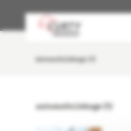
Panneau de gestion des cookies
AutomaticLinkage (1)
automaticLinkage (1)