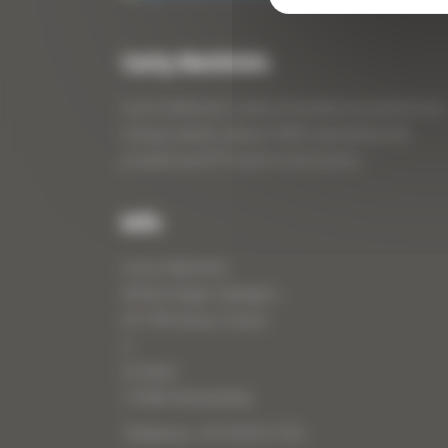
Curty Matériels
Curty Matériels, vente et location de matériel de
travaux publics depuis 1983, spécialiste des
produits de BTP neufs et d’occasion.
Info
Curty Matériels
40 Rue Roger Salengro,
69 740 Genas, France
//
ZI Arbin
73 800 Montmélian
Téléphone : 04 78 90 57 00