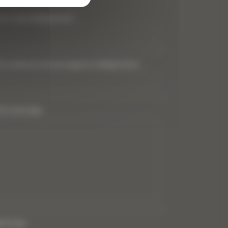
tre nom (obligatoire)
*
tre adresse de messagerie (obligatoire)
*
tre message
PTCHA