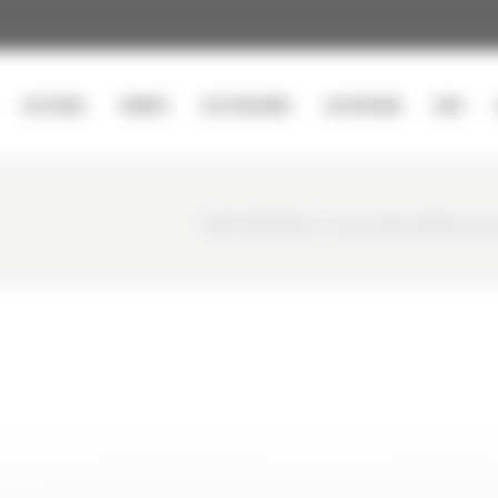
ACCUEIL
VENTE
OCCASIONS
LOCATION
SAV
CURTY MATÉRIELS
/
PELLE SUR CHENILLES O