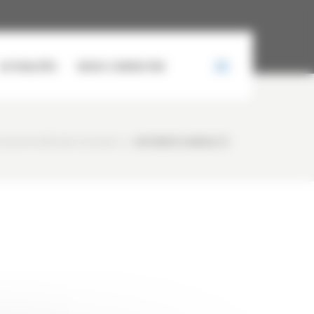
ACTUALITÉS
NOUS CONTACTER
CCASION SAMSUNG SE240NLC-3
/
AUTOMATICLINKAGE (1)