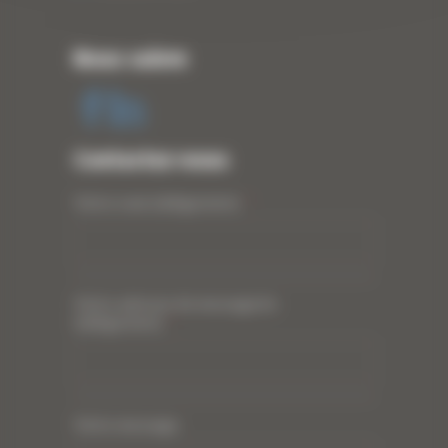
Nous suivre
Contactez-nous
Votre nom (obligatoire)
*
Votre adresse de messagerie
(obligatoire)
*
Votre message