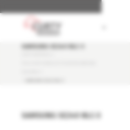
Panneau de gestion des cookies
SAMSUNG SE240 NLC-3
CURTY MATÉRIELS
/
PELLE SUR CHENILLES OCCASION SAMSUNG
SE240NLC-3
/
SAMSUNG SE240 NLC-3
SAMSUNG SE240 NLC-3