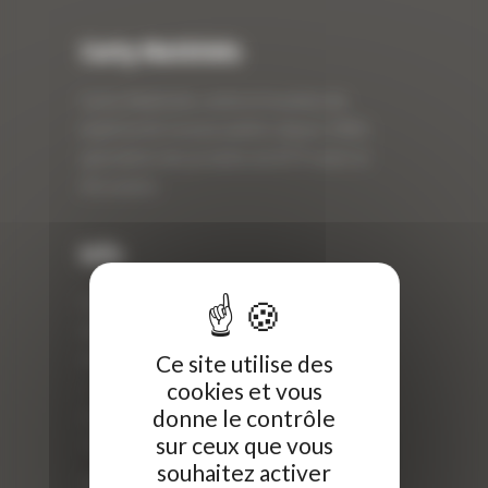
Curty Matériels
Curty Matériels, vente et location de
matériel de travaux publics depuis 1983,
spécialiste des produits de BTP neufs et
d’occasion.
Info
Curty Matériels
40 Rue Roger Salengro,
Ce site utilise des
69 740 Genas, France
cookies et vous
//
donne le contrôle
ZI Arbin
sur ceux que vous
73 800 Montmélian
souhaitez activer
Téléphone : 04 78 90 57 00