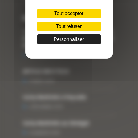
Tout accepter
Dernières actualités
Tout refuser
« Nous achetons avant tout du Curty
Matériels », David Hernandez de chez
Personnaliser
DBS
25 FÉVRIER 2021
ARTICLE WESTTECH
6 MARS 2018
Curty Matériels à Paysalia
3 DÉCEMBRE 2019
Curty Matériels au Sénégal
13 JANVIER 2020