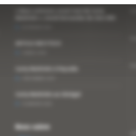
« Nous achetons avant tout du Curty
Vo
Matériels », David Hernandez de chez DBS
25 FÉVRIER 2021
Vo
ARTICLE WESTTECH
6 MARS 2018
Vo
Curty Matériels à Paysalia
3 DÉCEMBRE 2019
Curty Matériels au Sénégal
13 JANVIER 2020
Nous suivre
CA