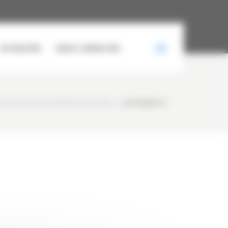
ACTUALITÉS
NOUS CONTACTER
ILLES OCCASION SAMSUNG SE240NLC-3
/
LEFTFRONT (1)