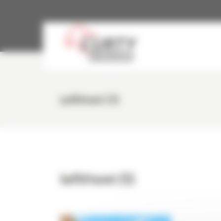
Panneau de gestion des cookies
LeftFront (1)
leftFront (1)