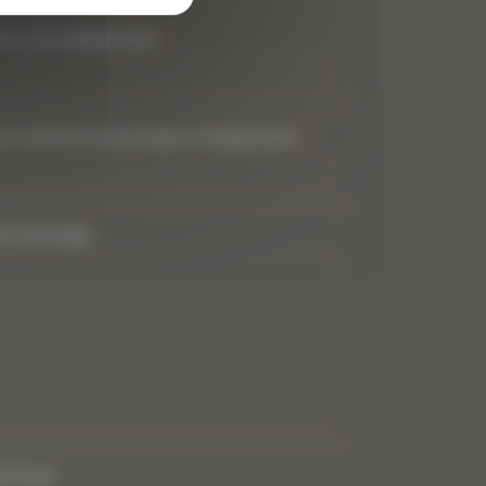
tre nom (obligatoire)
*
tre adresse de messagerie (obligatoire)
*
tre message
PTCHA