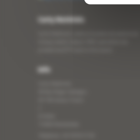
Curty Matériels
Curty Matériels, vente et location de matériel de
travaux publics depuis 1983, spécialiste des
produits de BTP neufs et d’occasion.
Info
Curty Matériels
40 Rue Roger Salengro,
69 740 Genas, France
//
ZI Arbin
73 800 Montmélian
Téléphone : 04 78 90 57 00