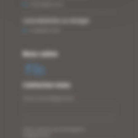
3 DÉCEMBRE 2019
Curty Matériels au Sénégal
13 JANVIER 2020
Nous suivre
Contactez-nous
Votre nom (obligatoire)
*
Votre adresse de messagerie
(obligatoire)
*