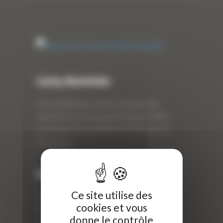
Curty Matériels
Curty Matériels, vente et location de
matériel de travaux publics depuis 1983,
spécialiste des produits de BTP neufs et
d’occasion.
Info
Ce site utilise des
Curty Matériels
cookies et vous
40 Rue Roger Salengro,
donne le contrôle
69 740 Genas, France