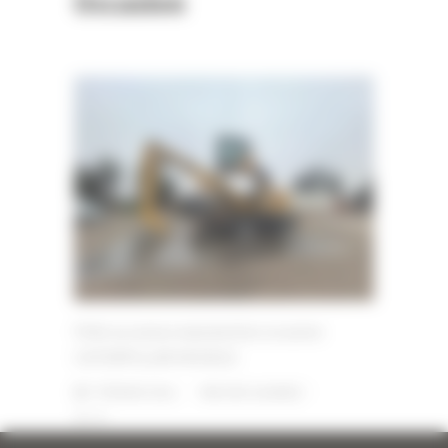
Occasion
Pelle sur pneus manutention occasion
CATERPILLAR MH3022
7 FÉVRIER 2024
PAR
ERIC ALVAREZ
0