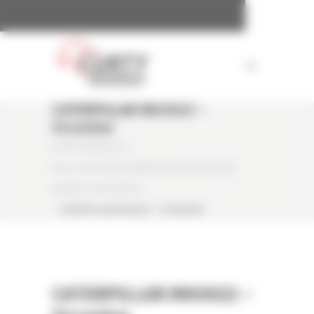
Panneau de gestion des cookies
CATERPILLAR MH3022 –
Occasion
CURTY MATÉRIELS
/
PELLE SUR PNEUS MANUTENTION OCCASION
CATERPILLAR MH3022
/
CATERPILLAR MH3022 – OCCASION
CATERPILLAR MH3022 –