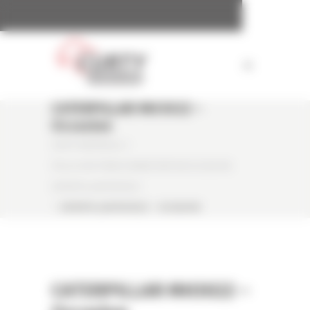
Panneau de gestion des cookies
CATERPILLAR MH3022 –
Occasion
CURTY MATÉRIELS
/
PELLE SUR PNEUS MANUTENTION OCCASION
CATERPILLAR MH3022
/
CATERPILLAR MH3022 – OCCASION
CATERPILLAR MH3022 –