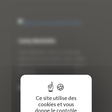
Curty Matériels
Curty Matériels, vente et location de
matériel de travaux publics depuis 1983,
spécialiste des produits de BTP neufs et
d’occasion.
Info
Ce site utilise des
Curty Matériels
cookies et vous
40 Rue Roger Salengro,
donne le contrôle
69 740 Genas, France