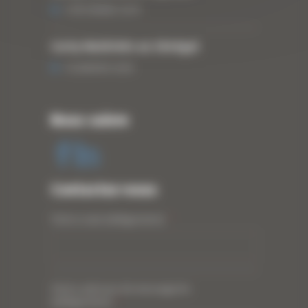
3 DÉCEMBRE 2019
Curty Matériels au Sénégal
13 JANVIER 2020
Nous suivre
Contactez-nous
Votre nom (obligatoire)
*
Votre adresse de messagerie
(obligatoire)
*