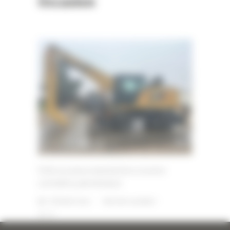
Occasion
Pelle sur pneus manutention occasion
CATERPILLAR MH3022
7 FÉVRIER 2024
PAR
ERIC ALVAREZ
0