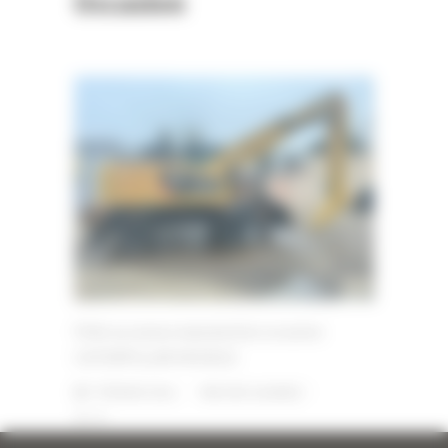
Occasion
Pelle sur pneus manutention occasion
CATERPILLAR MH3022
7 FÉVRIER 2024
PAR
ERIC ALVAREZ
0