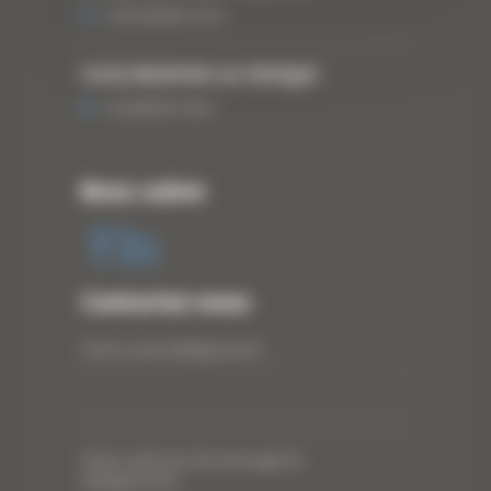
3 DÉCEMBRE 2019
Curty Matériels au Sénégal
13 JANVIER 2020
Nous suivre
Contactez-nous
Votre nom (obligatoire)
*
Votre adresse de messagerie
(obligatoire)
*