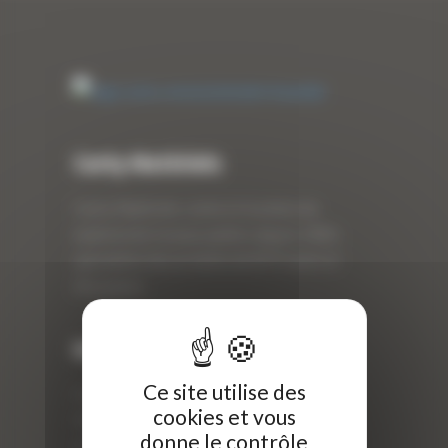
Curty Matériels
Curty Matériels, vente et location de
matériel de travaux publics depuis 1983,
spécialiste des produits de BTP neufs et
d’occasion.
Info
Ce site utilise des
Curty Matériels
cookies et vous
40 Rue Roger Salengro,
donne le contrôle
69 740 Genas, France