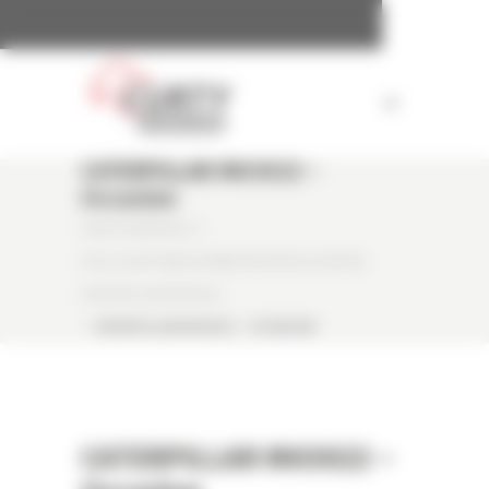
Panneau de gestion des cookies
CATERPILLAR MH3022 –
Occasion
CURTY MATÉRIELS
/
PELLE SUR PNEUS MANUTENTION OCCASION
CATERPILLAR MH3022
/
CATERPILLAR MH3022 – OCCASION
CATERPILLAR MH3022 –