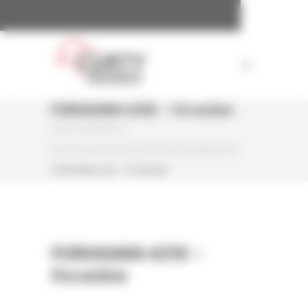
Panneau de gestion des cookies
FURUKAWA 625E – Occasion
CURTY MATÉRIELS
/
PELLE SUR PNEUS OCCASION FURUKAWA 625E
/
FURUKAWA 625E – OCCASION
FURUKAWA 625E –
Occasion