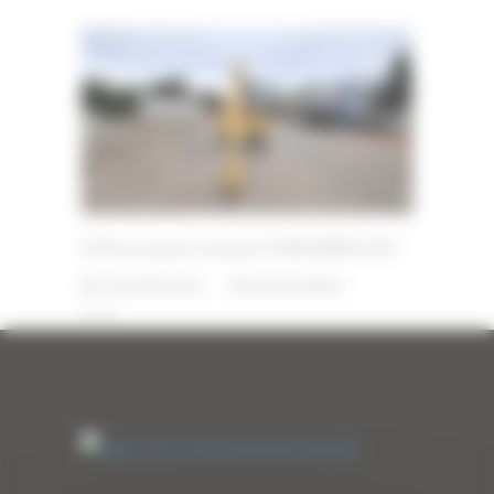
Pelle sur pneus occasion FURUKAWA 625E
1 OCTOBRE 2025
PAR
ERIC ALVAREZ
0