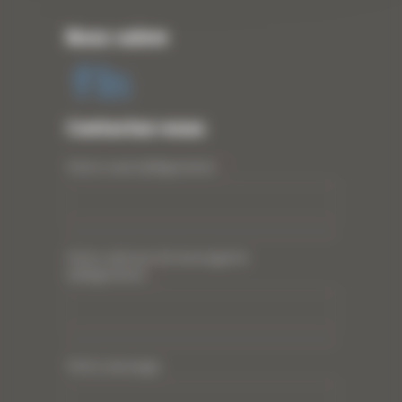
Nous suivre
Contactez-nous
Votre nom (obligatoire)
*
Votre adresse de messagerie
(obligatoire)
*
Votre message