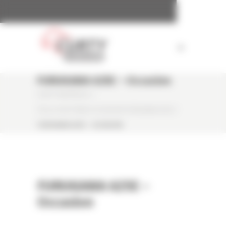
Panneau de gestion des cookies
FURUKAWA 625E – Occasion
CURTY MATÉRIELS
/
PELLE SUR PNEUS OCCASION FURUKAWA 625E
/
FURUKAWA 625E – OCCASION
FURUKAWA 625E –
Occasion