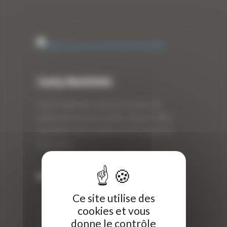
Curty Matériels
Curty Matériels, vente et location de
matériel de travaux publics depuis 1983,
spécialiste des produits de BTP neufs et
d’occasion.
Info
Ce site utilise des
Curty Matériels
cookies et vous
40 Rue Roger Salengro,
donne le contrôle
69 740 Genas, France