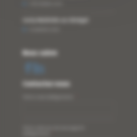
3 DÉCEMBRE 2019
Curty Matériels au Sénégal
13 JANVIER 2020
Nous suivre
Contactez-nous
Votre nom (obligatoire)
*
Votre adresse de messagerie
(obligatoire)
*