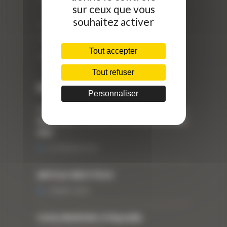
sur ceux que vous
//
souhaitez activer
ZI Arbin
73 800 Montmélian
Tout accepter
Téléphone : 04 78 90 57 00
Tout refuser
Dernières actualités
Personnaliser
« Nous achetons avant tout du Curty
Matériels », David Hernandez de chez
DBS
25 FÉVRIER 2021
ARTICLE WESTTECH
6 MARS 2018
Curty Matériels à Paysalia