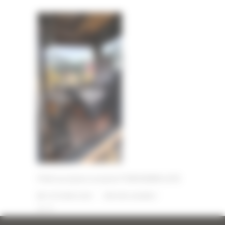
Pelle sur pneus occasion FURUKAWA 625E
1 OCTOBRE 2025
PAR
ERIC ALVAREZ
0