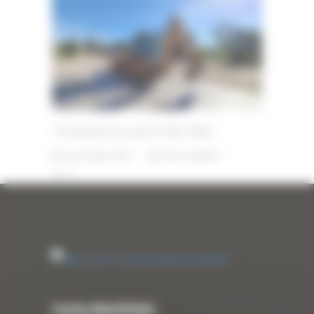
Tractopelle d’occasion CASE 580K
8 OCTOBRE 2025
PAR
ERIC ALVAREZ
0
Curty Matériels