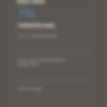
Nous suivre
Contactez-nous
Votre nom (obligatoire)
*
Votre adresse de messagerie
(obligatoire)
*
Votre message