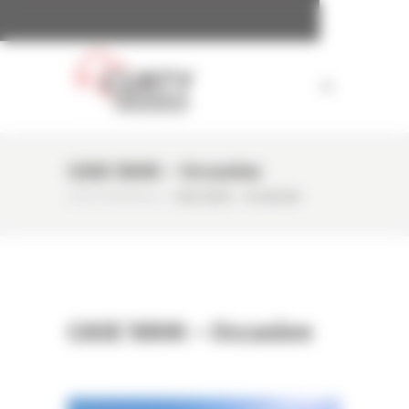
Panneau de gestion des cookies
CASE 580K – Occasion
CURTY MATÉRIELS
/
CASE 580K – OCCASION
CASE 580K – Occasion