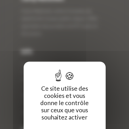
Curty Matériels, vente et location de
matériel de travaux publics depuis 1983,
spécialiste des produits de BTP neufs et
d’occasion.
Info
Curty Matériels
40 Rue Roger Salengro,
69 740 Genas, France
//
Ce site utilise des
cookies et vous
ZI Arbin
donne le contrôle
73 800 Montmélian
sur ceux que vous
Téléphone : 04 78 90 57 00
souhaitez activer