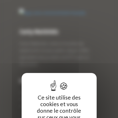
Curty Matériels
Curty Matériels, vente et location de
matériel de travaux publics depuis 1983,
spécialiste des produits de BTP neufs et
d’occasion.
Info
Curty Matériels
Ce site utilise des
40 Rue Roger Salengro,
cookies et vous
69 740 Genas, France
donne le contrôle
//
sur ceux que vous