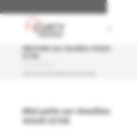
Panneau de gestion des cookies
Mini Pelle Sur Chenilles VOLVO
EC15E
CURTY MATÉRIELS
/
MINI PELLE SUR CHENILLES VOLVO EC15E
Mini pelle sur chenilles
VOLVO EC15E