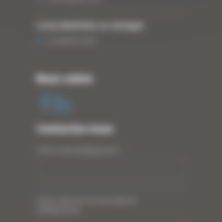
Curty Matériels au Sénégal
13 JANVIER 2020
Nous suivre
Contactez-nous
Votre nom (obligatoire)
*
Votre adresse de messagerie
(obligatoire)
*