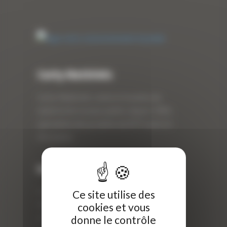
Curty Matériels
Curty Matériels, vente et location de
matériel de travaux publics depuis 1983,
spécialiste des produits de BTP neufs et
d’occasion.
Info
Curty Matériels
Ce site utilise des
40 Rue Roger Salengro,
cookies et vous
donne le contrôle
69 740 Genas, France