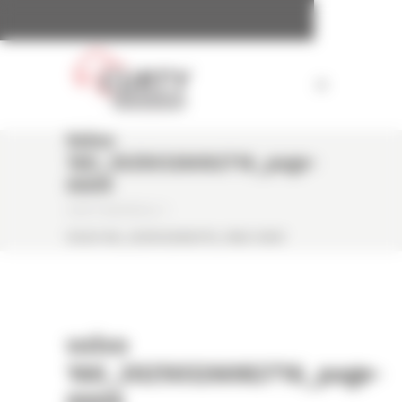
Panneau de gestion des cookies
Volvo
160_20250326082716_page-
0009
CURTY MATÉRIELS
/
VOLVO 160_20250326082716_PAGE-0009
volvo
160_20250326082716_page-