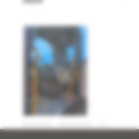
0009
27 MARS 2025
PAR
ERIC ALVAREZ
0