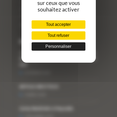
sur ceux que vous
//
souhaitez activer
ZI Arbin
73 800 Montmélian
Tout accepter
Téléphone : 04 78 90 57 00
Tout refuser
Dernières actualités
Personnaliser
« Nous achetons avant tout du Curty
Matériels », David Hernandez de chez
DBS
25 FÉVRIER 2021
ARTICLE WESTTECH
6 MARS 2018
Curty Matériels à Paysalia
3 DÉCEMBRE 2019