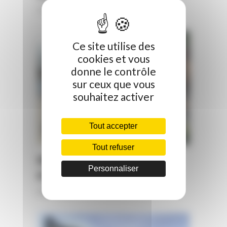
PELLES SUR CHENILLES
Ce site utilise des
cookies et vous
donne le contrôle
sur ceux que vous
souhaitez activer
Tout accepter
Tout refuser
Mini pelle occasion HYUNDAI
Personnaliser
R17Z-9A électrique
MINI PELLES